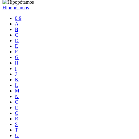
Hipopótamos
0-9
A
B
C
D
E
F
G
H
I
J
K
L
M
N
O
P
Q
R
S
T
U