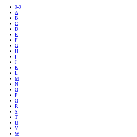
0-9
A
B
C
D
E
F
G
H
I
J
K
L
M
N
O
P
Q
R
S
T
U
V
W