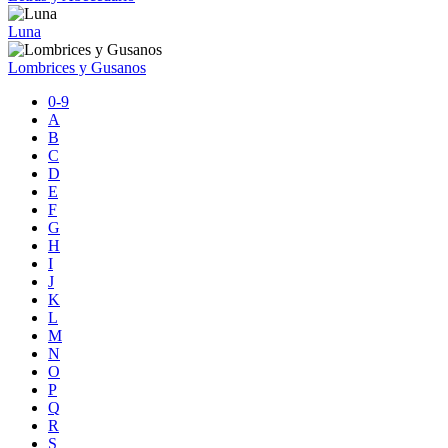
Luna
Lombrices y Gusanos
0-9
A
B
C
D
E
F
G
H
I
J
K
L
M
N
O
P
Q
R
S