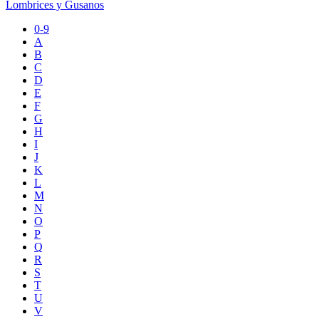
Lombrices y Gusanos
0-9
A
B
C
D
E
F
G
H
I
J
K
L
M
N
O
P
Q
R
S
T
U
V