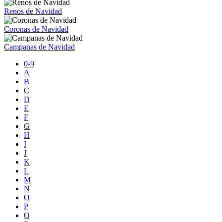
Renos de Navidad
Coronas de Navidad
Campanas de Navidad
0-9
A
B
C
D
E
F
G
H
I
J
K
L
M
N
O
P
Q