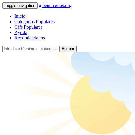
gifsanimados.org
Toggle navigation
Inicio
Categorías Populares
Gifs Populares
Ayuda
Recomiéndanos
Buscar