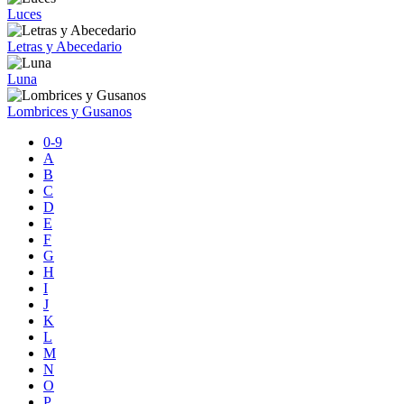
Luces
Letras y Abecedario
Luna
Lombrices y Gusanos
0-9
A
B
C
D
E
F
G
H
I
J
K
L
M
N
O
P