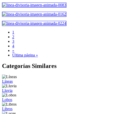
1
2
3
4
»
Última página »
Categorías Similares
Líneas
Lluvia
Lobos
Libros