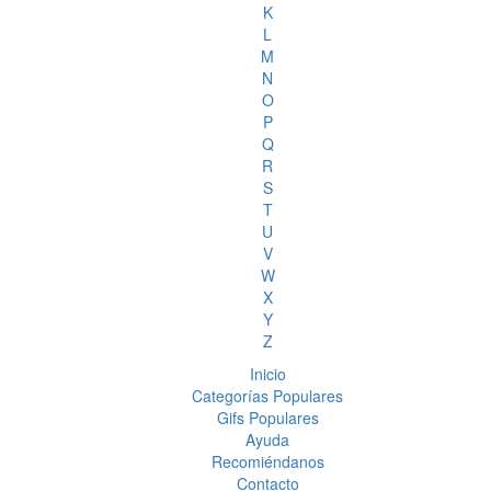
K
L
M
N
O
P
Q
R
S
T
U
V
W
X
Y
Z
Inicio
Categorías Populares
Gifs Populares
Ayuda
Recomiéndanos
Contacto