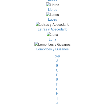
Libros
Luces
Letras y Abecedario
Luna
Lombrices y Gusanos
0-9
A
B
C
D
E
F
G
H
I
J