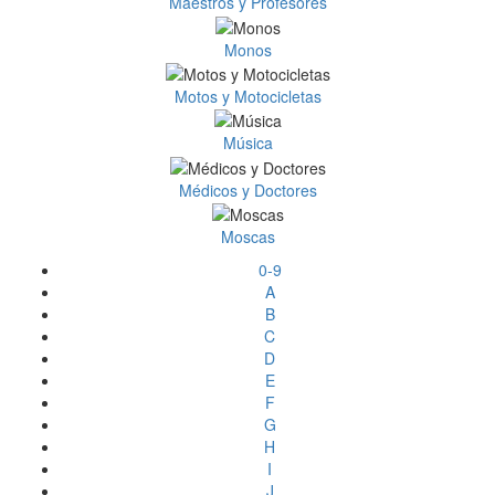
Maestros y Profesores
Monos
Motos y Motocicletas
Música
Médicos y Doctores
Moscas
0-9
A
B
C
D
E
F
G
H
I
J