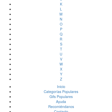
K
L
M
N
O
P
Q
R
S
T
U
V
W
X
Y
Z
Inicio
Categorías Populares
Gifs Populares
Ayuda
Recomiéndanos
Contacto