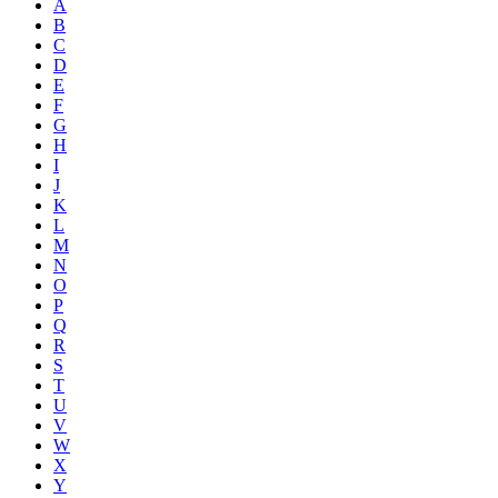
A
B
C
D
E
F
G
H
I
J
K
L
M
N
O
P
Q
R
S
T
U
V
W
X
Y