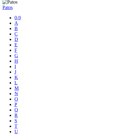
Patos
0-9
A
B
C
D
E
F
G
H
I
J
K
L
M
N
O
P
Q
R
S
T
U