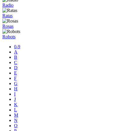
Radio
Ratas
Rosas
Robots
0-9
A
B
C
D
E
F
G
H
I
J
K
L
M
N
O
P