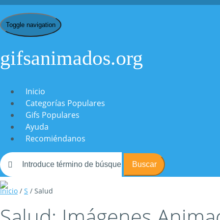
Toggle navigation
gifsanimados.org
Inicio
Categorías Populares
Gifs Populares
Ayuda
Recomiéndanos
Buscar
Inicio
/
S
/ Salud
Salud: Imágenes Animad