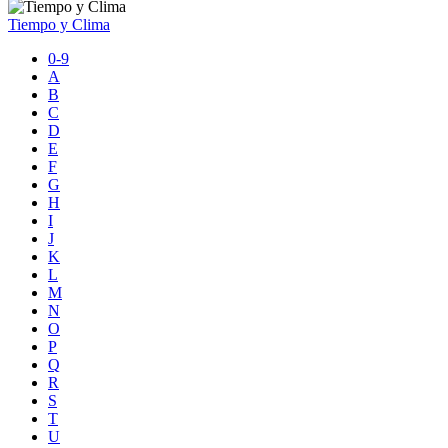
Tiempo y Clima
0-9
A
B
C
D
E
F
G
H
I
J
K
L
M
N
O
P
Q
R
S
T
U