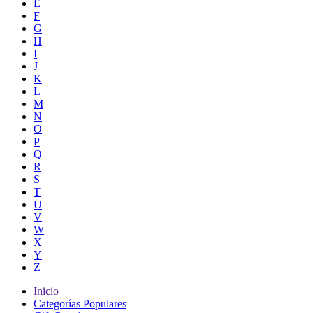
E
F
G
H
I
J
K
L
M
N
O
P
Q
R
S
T
U
V
W
X
Y
Z
Inicio
Categorías Populares