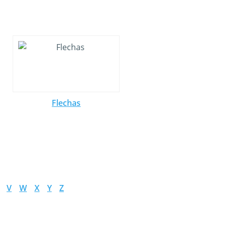
Flechas
V
W
X
Y
Z