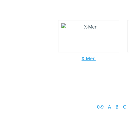
X-Men
0-9
A
B
C