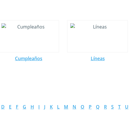
Cumpleaños
Líneas
D
E
F
G
H
I
J
K
L
M
N
O
P
Q
R
S
T
U