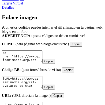
Tarjeta Virtual
Detalles
Enlace imagen
¡Con estos códigos puedes integrar el gif animado en tu página web,
blog o en un foro!
ADVERTENCIA:
¡estos códigos no deben cambiarse!
HTML:
(para páginas web/blogs/emails/etc.)
Copiar
Copiar
Código BB:
(para foros/libros de visita)
Copiar
Copiar
URL:
(URL directa a la imagen)
Copiar