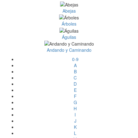
Abejas
Árboles
Águilas
Andando y Caminando
0-9
A
B
C
D
E
F
G
H
I
J
K
L