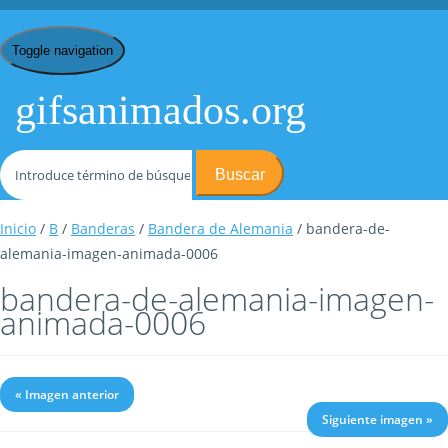
Toggle navigation
gifsanimados.org
Buscar
Inicio
/
B
/
Banderas
/
Bandera de Alemania
/ bandera-de-
alemania-imagen-animada-0006
bandera-de-alemania-imagen-
animada-0006
« Imagen anterior
Siguiente imagen »