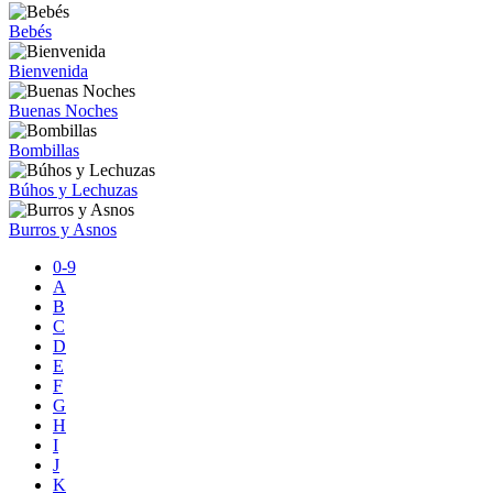
Bebés
Bienvenida
Buenas Noches
Bombillas
Búhos y Lechuzas
Burros y Asnos
0-9
A
B
C
D
E
F
G
H
I
J
K