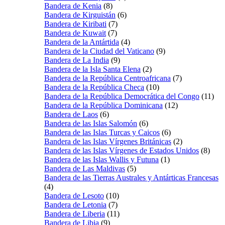
Bandera de Kenia
(8)
Bandera de Kirguistán
(6)
Bandera de Kiribati
(7)
Bandera de Kuwait
(7)
Bandera de la Antártida
(4)
Bandera de la Ciudad del Vaticano
(9)
Bandera de La India
(9)
Bandera de la Isla Santa Elena
(2)
Bandera de la República Centroafricana
(7)
Bandera de la República Checa
(10)
Bandera de la República Democrática del Congo
(11)
Bandera de la República Dominicana
(12)
Bandera de Laos
(6)
Bandera de las Islas Salomón
(6)
Bandera de las Islas Turcas y Caicos
(6)
Bandera de las Islas Vírgenes Británicas
(2)
Bandera de las Islas Vírgenes de Estados Unidos
(8)
Bandera de las Islas Wallis y Futuna
(1)
Bandera de Las Maldivas
(5)
Bandera de las Tierras Australes y Antárticas Francesas
(4)
Bandera de Lesoto
(10)
Bandera de Letonia
(7)
Bandera de Liberia
(11)
Bandera de Libia
(9)