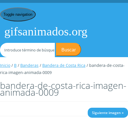
Toggle navigation
gifsanimados.org
Buscar
Inicio
/
B
/
Banderas
/
Bandera de Costa Rica
/ bandera-de-costa-
rica-imagen-animada-0009
bandera-de-costa-rica-imagen-
animada-0009
Siguiente imagen »