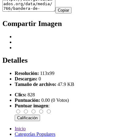
Copiar
Compartir Imagen
Detalles
Resolución:
113x99
Descargas:
0
Tamaño de archivo:
47.9 KB
Clics:
828
Puntuación:
0.00 (0 Votos)
Puntuar imagen
:
Inicio
Categorías Populares