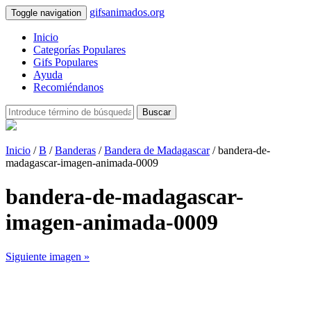
gifsanimados.org
Toggle navigation
Inicio
Categorías Populares
Gifs Populares
Ayuda
Recomiéndanos
Buscar
Inicio
/
B
/
Banderas
/
Bandera de Madagascar
/ bandera-de-
madagascar-imagen-animada-0009
bandera-de-madagascar-
imagen-animada-0009
Siguiente imagen »