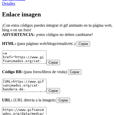
Detalles
Enlace imagen
¡Con estos códigos puedes integrar el gif animado en tu página web,
blog o en un foro!
ADVERTENCIA:
¡estos códigos no deben cambiarse!
HTML:
(para páginas web/blogs/emails/etc.)
Copiar
Copiar
Código BB:
(para foros/libros de visita)
Copiar
Copiar
URL:
(URL directa a la imagen)
Copiar