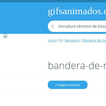
gifsanimados.
Inicio
/
B
/
Banderas
/
Bandera de N
bandera-de-
« Imagen anterior