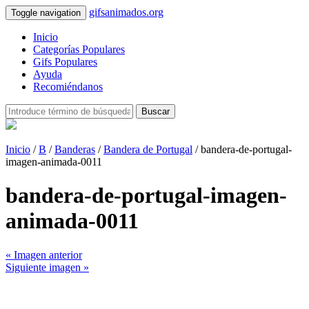
gifsanimados.org
Toggle navigation
Inicio
Categorías Populares
Gifs Populares
Ayuda
Recomiéndanos
Buscar
Inicio
/
B
/
Banderas
/
Bandera de Portugal
/ bandera-de-portugal-
imagen-animada-0011
bandera-de-portugal-imagen-
animada-0011
« Imagen anterior
Siguiente imagen »