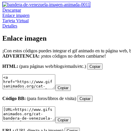
Descargar
Enlace imagen
Tarjeta Virtual
Detalles
Enlace imagen
¡Con estos códigos puedes integrar el gif animado en tu página web, b
ADVERTENCIA:
¡estos códigos no deben cambiarse!
HTML:
(para páginas web/blogs/emails/etc.)
Copiar
Copiar
Código BB:
(para foros/libros de visita)
Copiar
Copiar
URL:
(URL directa a la imagen)
Copiar