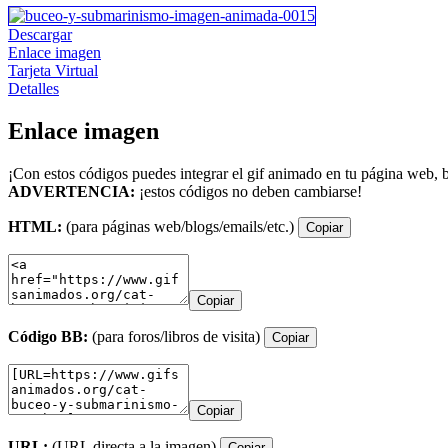
Descargar
Enlace imagen
Tarjeta Virtual
Detalles
Enlace imagen
¡Con estos códigos puedes integrar el gif animado en tu página web, b
ADVERTENCIA:
¡estos códigos no deben cambiarse!
HTML:
(para páginas web/blogs/emails/etc.)
Copiar
Copiar
Código BB:
(para foros/libros de visita)
Copiar
Copiar
URL:
(URL directa a la imagen)
Copiar