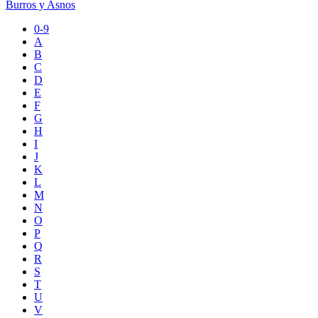
Burros y Asnos
0-9
A
B
C
D
E
F
G
H
I
J
K
L
M
N
O
P
Q
R
S
T
U
V