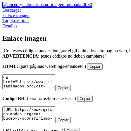
Descargar
Enlace imagen
Tarjeta Virtual
Detalles
Enlace imagen
¡Con estos códigos puedes integrar el gif animado en tu página web, b
ADVERTENCIA:
¡estos códigos no deben cambiarse!
HTML:
(para páginas web/blogs/emails/etc.)
Copiar
Copiar
Código BB:
(para foros/libros de visita)
Copiar
Copiar
URL:
(URL directa a la imagen)
Copiar