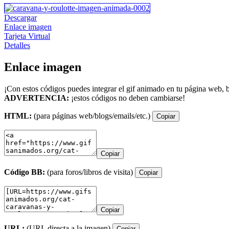
Descargar
Enlace imagen
Tarjeta Virtual
Detalles
Enlace imagen
¡Con estos códigos puedes integrar el gif animado en tu página web, b
ADVERTENCIA:
¡estos códigos no deben cambiarse!
HTML:
(para páginas web/blogs/emails/etc.)
Copiar
Copiar
Código BB:
(para foros/libros de visita)
Copiar
Copiar
URL:
(URL directa a la imagen)
Copiar