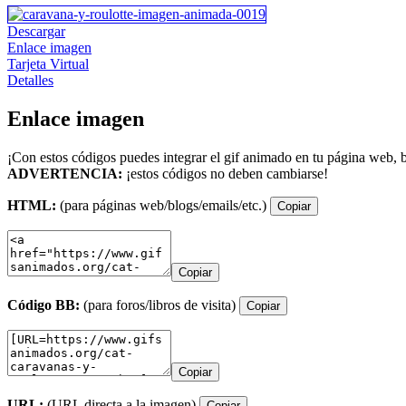
Descargar
Enlace imagen
Tarjeta Virtual
Detalles
Enlace imagen
¡Con estos códigos puedes integrar el gif animado en tu página web, b
ADVERTENCIA:
¡estos códigos no deben cambiarse!
HTML:
(para páginas web/blogs/emails/etc.)
Copiar
Copiar
Código BB:
(para foros/libros de visita)
Copiar
Copiar
URL:
(URL directa a la imagen)
Copiar