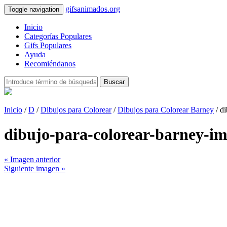
gifsanimados.org
Toggle navigation
Inicio
Categorías Populares
Gifs Populares
Ayuda
Recomiéndanos
Buscar
Inicio
/
D
/
Dibujos para Colorear
/
Dibujos para Colorear Barney
/ d
dibujo-para-colorear-barney-i
« Imagen anterior
Siguiente imagen »