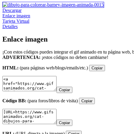
Descargar
Enlace imagen
Tarjeta Virtual
Detalles
Enlace imagen
¡Con estos códigos puedes integrar el gif animado en tu página web, b
ADVERTENCIA:
¡estos códigos no deben cambiarse!
HTML:
(para páginas web/blogs/emails/etc.)
Copiar
Copiar
Código BB:
(para foros/libros de visita)
Copiar
Copiar
URL:
(URL directa a la imagen)
Copiar