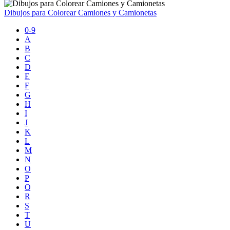
Dibujos para Colorear Camiones y Camionetas
0-9
A
B
C
D
E
F
G
H
I
J
K
L
M
N
O
P
Q
R
S
T
U