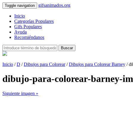
gifsanimados.org
Toggle navigation
Inicio
Categorías Populares
Gifs Populares
Ayuda
Recomiéndanos
Buscar
Inicio
/
D
/
Dibujos para Colorear
/
Dibujos para Colorear Barney
/ d
dibujo-para-colorear-barney-i
Siguiente imagen »