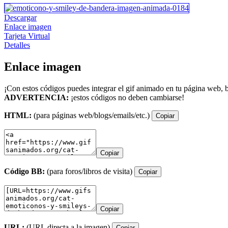
Descargar
Enlace imagen
Tarjeta Virtual
Detalles
Enlace imagen
¡Con estos códigos puedes integrar el gif animado en tu página web, b
ADVERTENCIA:
¡estos códigos no deben cambiarse!
HTML:
(para páginas web/blogs/emails/etc.)
Copiar
Copiar
Código BB:
(para foros/libros de visita)
Copiar
Copiar
URL:
(URL directa a la imagen)
Copiar