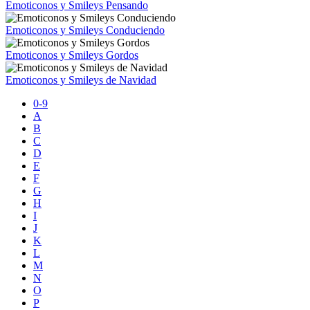
Emoticonos y Smileys Pensando
Emoticonos y Smileys Conduciendo
Emoticonos y Smileys Gordos
Emoticonos y Smileys de Navidad
0-9
A
B
C
D
E
F
G
H
I
J
K
L
M
N
O
P