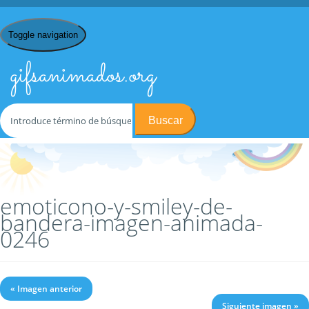
Toggle navigation
gifsanimados.org
Buscar
Inicio
/
E
/
Emoticonos y Smileys
/
Emoticonos y Smileys de
Bandera
/ emoticono-y-smiley-de-bandera-imagen-animada-0246
emoticono-y-smiley-de-
bandera-imagen-animada-
0246
« Imagen anterior
Siguiente imagen »