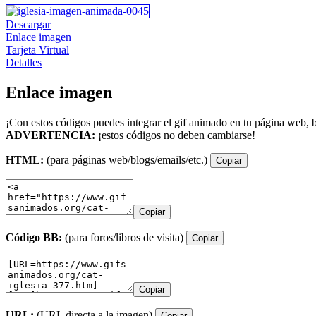
Descargar
Enlace imagen
Tarjeta Virtual
Detalles
Enlace imagen
¡Con estos códigos puedes integrar el gif animado en tu página web, b
ADVERTENCIA:
¡estos códigos no deben cambiarse!
HTML:
(para páginas web/blogs/emails/etc.)
Copiar
Copiar
Código BB:
(para foros/libros de visita)
Copiar
Copiar
URL:
(URL directa a la imagen)
Copiar