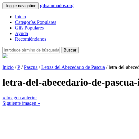
gifsanimados.org
Toggle navigation
Inicio
Categorías Populares
Gifs Populares
Ayuda
Recomiéndanos
Buscar
Inicio
/
P
/
Pascua
/
Letras del Abecedario de Pascua
/ letra-del-abec
letra-del-abecedario-de-pascu
« Imagen anterior
Siguiente imagen »