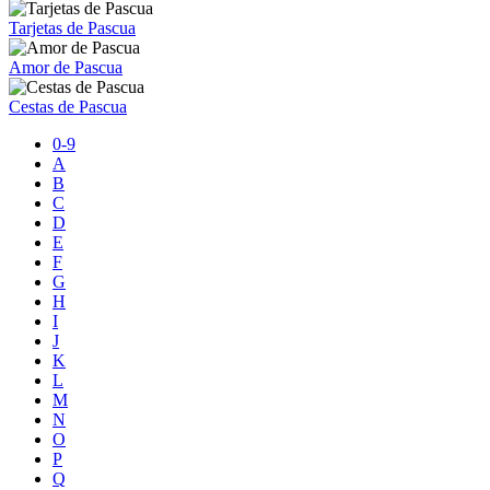
Tarjetas de Pascua
Amor de Pascua
Cestas de Pascua
0-9
A
B
C
D
E
F
G
H
I
J
K
L
M
N
O
P
Q