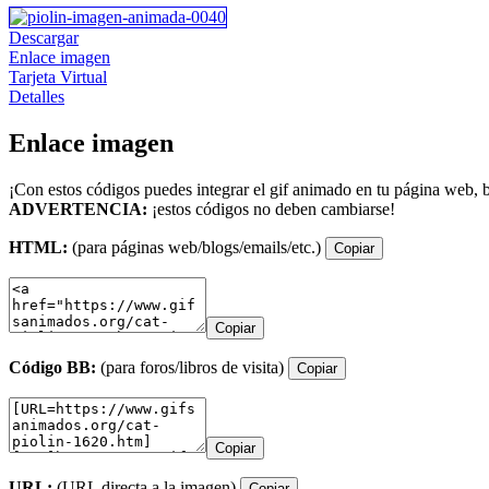
Descargar
Enlace imagen
Tarjeta Virtual
Detalles
Enlace imagen
¡Con estos códigos puedes integrar el gif animado en tu página web, b
ADVERTENCIA:
¡estos códigos no deben cambiarse!
HTML:
(para páginas web/blogs/emails/etc.)
Copiar
Copiar
Código BB:
(para foros/libros de visita)
Copiar
Copiar
URL:
(URL directa a la imagen)
Copiar