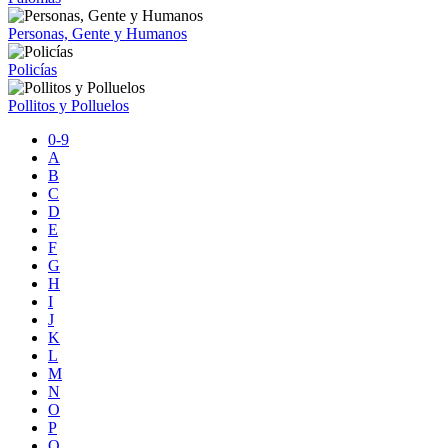
Personas, Gente y Humanos
Policías
Pollitos y Polluelos
0-9
A
B
C
D
E
F
G
H
I
J
K
L
M
N
O
P
Q