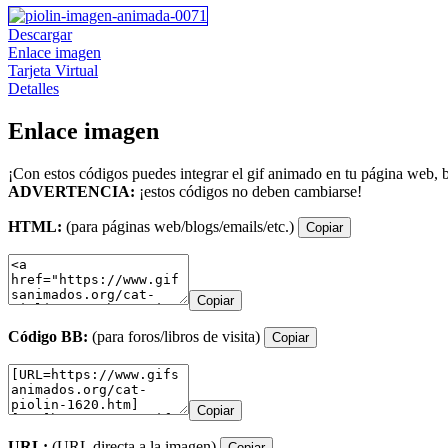
Descargar
Enlace imagen
Tarjeta Virtual
Detalles
Enlace imagen
¡Con estos códigos puedes integrar el gif animado en tu página web, b
ADVERTENCIA:
¡estos códigos no deben cambiarse!
HTML:
(para páginas web/blogs/emails/etc.)
Copiar
Copiar
Código BB:
(para foros/libros de visita)
Copiar
Copiar
URL:
(URL directa a la imagen)
Copiar