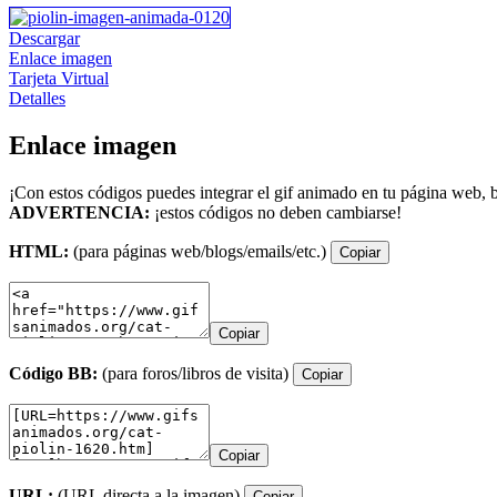
Descargar
Enlace imagen
Tarjeta Virtual
Detalles
Enlace imagen
¡Con estos códigos puedes integrar el gif animado en tu página web, b
ADVERTENCIA:
¡estos códigos no deben cambiarse!
HTML:
(para páginas web/blogs/emails/etc.)
Copiar
Copiar
Código BB:
(para foros/libros de visita)
Copiar
Copiar
URL:
(URL directa a la imagen)
Copiar