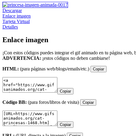
Descargar
Enlace imagen
Tarjeta Virtual
Detalles
Enlace imagen
¡Con estos códigos puedes integrar el gif animado en tu página web, b
ADVERTENCIA:
¡estos códigos no deben cambiarse!
HTML:
(para páginas web/blogs/emails/etc.)
Copiar
Copiar
Código BB:
(para foros/libros de visita)
Copiar
Copiar
URL:
(URL directa a la imagen)
Copiar