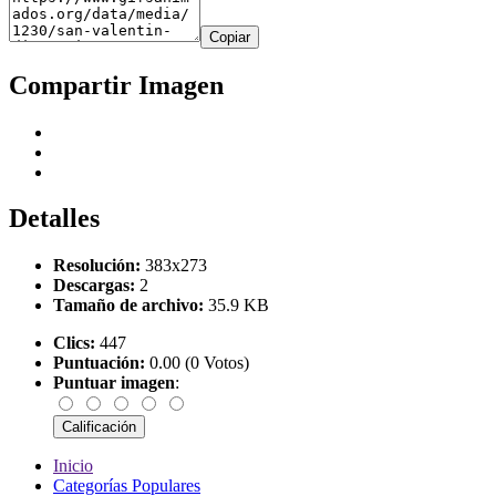
Copiar
Compartir Imagen
Detalles
Resolución:
383x273
Descargas:
2
Tamaño de archivo:
35.9 KB
Clics:
447
Puntuación:
0.00 (0 Votos)
Puntuar imagen
:
Inicio
Categorías Populares