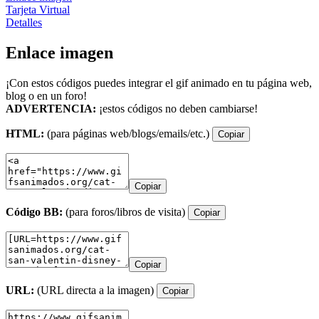
Tarjeta Virtual
Detalles
Enlace imagen
¡Con estos códigos puedes integrar el gif animado en tu página web,
blog o en un foro!
ADVERTENCIA:
¡estos códigos no deben cambiarse!
HTML:
(para páginas web/blogs/emails/etc.)
Copiar
Copiar
Código BB:
(para foros/libros de visita)
Copiar
Copiar
URL:
(URL directa a la imagen)
Copiar