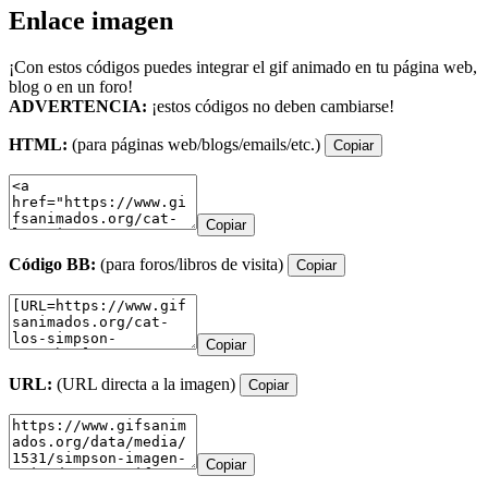
Enlace imagen
¡Con estos códigos puedes integrar el gif animado en tu página web,
blog o en un foro!
ADVERTENCIA:
¡estos códigos no deben cambiarse!
HTML:
(para páginas web/blogs/emails/etc.)
Copiar
Copiar
Código BB:
(para foros/libros de visita)
Copiar
Copiar
URL:
(URL directa a la imagen)
Copiar
Copiar