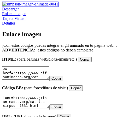
Descargar
Enlace imagen
Tarjeta Virtual
Detalles
Enlace imagen
¡Con estos códigos puedes integrar el gif animado en tu página web, b
ADVERTENCIA:
¡estos códigos no deben cambiarse!
HTML:
(para páginas web/blogs/emails/etc.)
Copiar
Copiar
Código BB:
(para foros/libros de visita)
Copiar
Copiar
URL:
(URL directa a la imagen)
Copiar