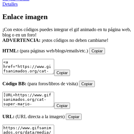
Detalles
Enlace imagen
¡Con estos códigos puedes integrar el gif animado en tu página web,
blog o en un foro!
ADVERTENCIA:
¡estos códigos no deben cambiarse!
HTML:
(para páginas web/blogs/emails/etc.)
Copiar
Copiar
Código BB:
(para foros/libros de visita)
Copiar
Copiar
URL:
(URL directa a la imagen)
Copiar