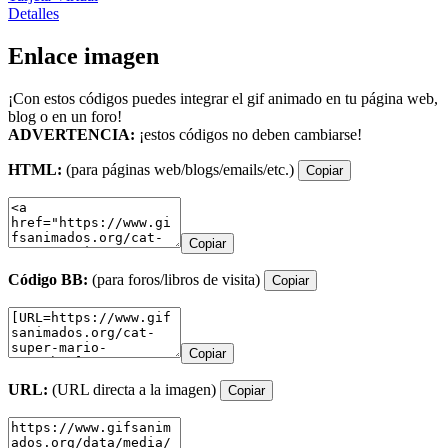
Detalles
Enlace imagen
¡Con estos códigos puedes integrar el gif animado en tu página web,
blog o en un foro!
ADVERTENCIA:
¡estos códigos no deben cambiarse!
HTML:
(para páginas web/blogs/emails/etc.)
Copiar
Copiar
Código BB:
(para foros/libros de visita)
Copiar
Copiar
URL:
(URL directa a la imagen)
Copiar