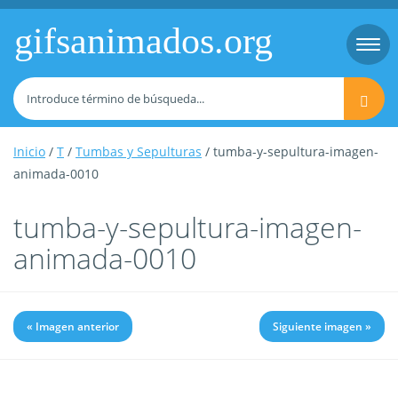
gifsanimados.org
Togg
navi
Inicio
/
T
/
Tumbas y Sepulturas
/ tumba-y-sepultura-imagen-
animada-0010
tumba-y-sepultura-imagen-
animada-0010
« Imagen anterior
Siguiente imagen »